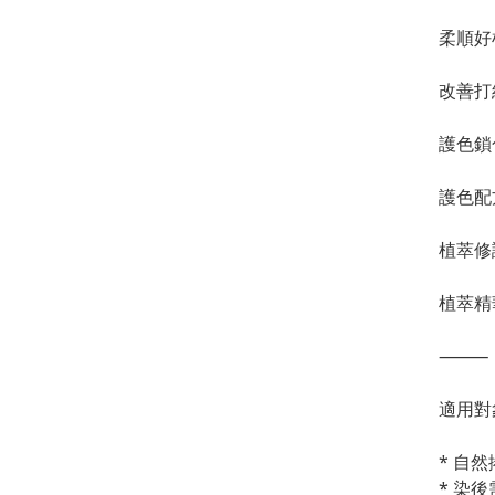
柔順好
改善打
護色鎖
護色配
植萃修
植萃精
⸻
適用對
* 自
* 染