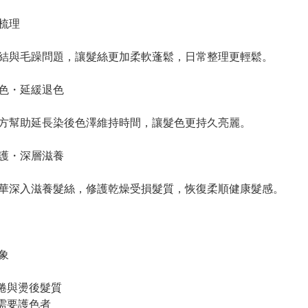
梳理
結與毛躁問題，讓髮絲更加柔軟蓬鬆，日常整理更輕鬆。
色・延緩退色
方幫助延長染後色澤維持時間，讓髮色更持久亮麗。
護・深層滋養
華深入滋養髮絲，修護乾燥受損髮質，恢復柔順健康髮感。
象
然捲與燙後髮質
後需要護色者