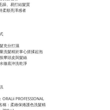
燥毛躁、易打結髮質
維持柔順亮澤感者
式
將頭髮充分打濕
取適量洗髮精於掌心搓揉起泡
輕柔按摩頭皮與髮絲
以清水徹底沖洗乾淨
訊
ORALii PROFESSIONAL
品名稱：柔緻保捲護色洗髮精