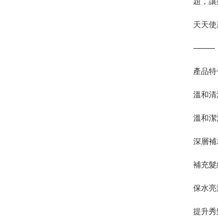
題，讓
天天使
⸻
產品特
溫和清
溫和潔
深層補
補充髮
保水亮
提升秀