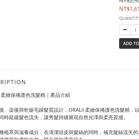
NT$2,3
NT$1,6
QUANTIT
ADD TO
RIPTION
Lii 柔緻保捲護色洗髮精｜產品介紹
後、染後與乾燥毛躁髮質設計，ORALii 柔緻保捲護色洗髮精
同時延緩髮色流失，讓秀髮持續展現自然光澤與柔亮質感。
種植萃與滋養成分，在清潔頭皮與髮絲的同時，補充髮絲流失的