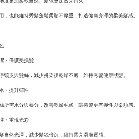
捲度更加柔軟自然、髮色更加透亮持久。
用，也能維持秀髮蓬鬆柔順不厚重，打造健康亮澤的柔美髮感。
色
潔・保護受損髮
淨頭皮與髮絲，減少燙染後乾燥不適，維持秀髮健康狀態。
水・提升彈性
絲所需水分與養分，改善乾燥毛躁，讓捲髮更有彈性與柔順感。
澤・重現光彩
髮自然光澤，減少髮絲暗沉，維持柔亮滑順質感。