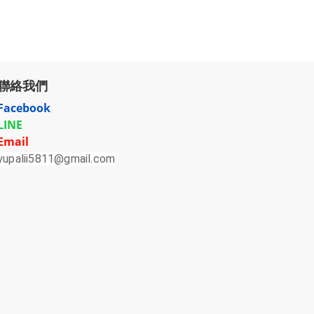
聯絡我們
Facebook
LINE
Email
yupalii5811@gmail.com