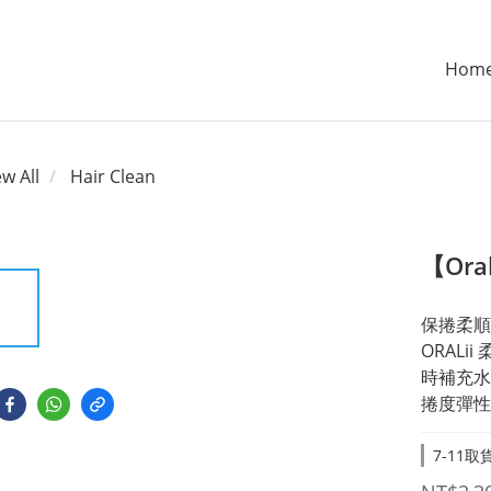
Hom
ew All
Hair Clean
【Or
保捲柔順 
ORAL
時補充水
捲度彈性
7-11取