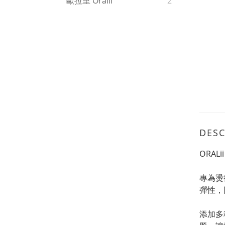
歐拉里 Oralii
2
DESC
ORA
專為燙
彈性，
添加多