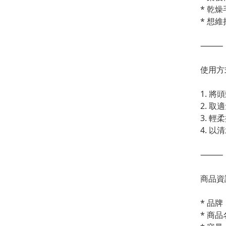
* 乾
* 想
⸻
使用方
1. 
2. 
3. 
4. 
⸻
商品資
* 品牌：
* 商