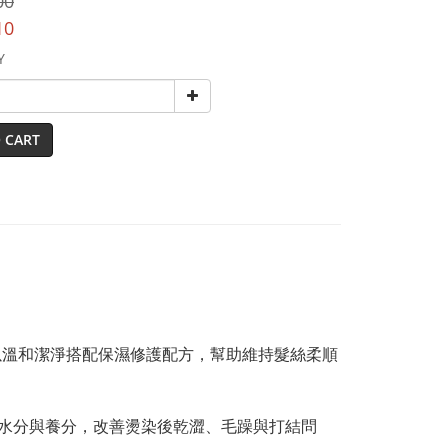
00
10
Y
 CART
，以溫和潔淨搭配保濕修護配方，幫助維持髮絲柔順
水分與養分，改善燙染後乾澀、毛躁與打結問