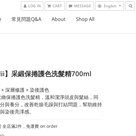
LOG IN
CART
MESSAGE
English
e
常見問題Q&A
About
Shop All
alii】采緞保捲護色洗髮精700ml
× 深層修護 × 染後護色
ii 柔緻保捲護色洗髮精，溫和潔淨頭皮與髮絲，同
分與養分，改善乾燥毛躁與打結問題，幫助維持
與染後亮澤感。
貨 全店滿2件，免運費 on order