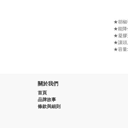
★胡椒
★能降
★凝膠
★讓頭
★容量:1
關於我們
首頁
品牌故事
條款與細則