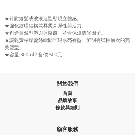
★針對捲髮或波浪造型顯現立體感。
★強化紋理結構兼具柔亮彈性與活力。
★創造自然型塑與蓬鬆感，並含保濕濾光因子。
★讓乾黃枯燥髮絲瞬間呈現水亮有型、鮮明有彈性層次的完
美塑型。
★容量:300ml / 售價:500元
關於我們
首頁
品牌故事
條款與細則
顧客服務